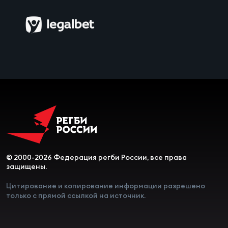
Чем
сне
Чем
сне
Кубо
Муж
Кубо
© 2000-2026 Федерация регби России, все права
Жен
защищены.
Цитирование и копирование информации разрешено
только с прямой ссылкой на источник.