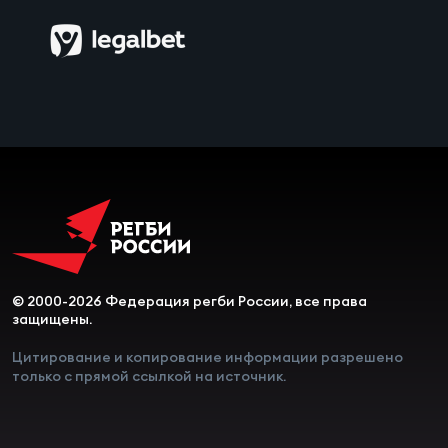
Чем
сне
Чем
сне
Кубо
Муж
Кубо
© 2000-2026 Федерация регби России, все права
Жен
защищены.
Цитирование и копирование информации разрешено
только с прямой ссылкой на источник.