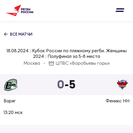
Письмо на region@rugby.ru
Подписка на новости от Федерации регби
Добавление матчей в календарь
России
Выберите категорию совернований
ВСЕ МАТЧИ
Новости
Мужские
18.08.2024
|
Кубок России по пляжному регби. Женщины
МУЖС
ВИДЕ
УПРА
МУЖС
2024
|
Полуфинал за 5-8 места
Матчи
Москва
ЦПВС «Воробьевы горы»
Женские
Согласен на обработку персональных
Чем
Цел
Сбо
данных
0
-
5
Турниры
ФОТО
Куб
Стр
Сбо
ОТПРАВИТЬ
Варяг
Феникс НН
Медиа
ЖУРНА
13:20 мск
Спа
Выс
Сбо
Согласен на обработку персональных
Федерация
данных