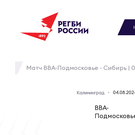
До
Новости
Вы
МУЖС
ВИДЕ
УПРА
МУЖС
Матчи
Матч ВВА-Подмосковье - Сибирь | 0
Чем
Цел
Сбо
Турниры
ФОТО
04.08.20
Калининград
Куб
Стр
Сбо
Медиа
ВВА-
ЖУРНА
Подмосковь
Спа
Выс
Сбо
Федерация