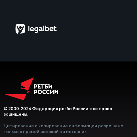
Чем
сне
Чем
сне
Кубо
Муж
Кубо
Жен
© 2000-2026 Федерация регби России, все права
защищены.
Цитирование и копирование информации разрешено
только с прямой ссылкой на источник.