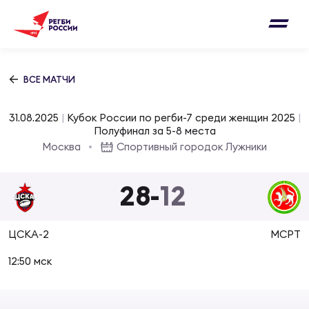
Письмо на region@rugby.ru
Подписка на новости от Федерации регби
Добавление матчей в календарь
России
Выберите категорию совернований
ВСЕ МАТЧИ
Новости
Мужские
31.08.2025
|
Кубок России по регби-7 среди женщин 2025
|
МУЖС
ВИДЕ
УПРА
МУЖС
Полуфинал за 5-8 места
Матчи
Москва
Спортивный городок Лужники
Женские
Согласен на обработку персональных
Чем
Цел
Сбо
данных
28
-
12
Турниры
ФОТО
Куб
Стр
Сбо
ОТПРАВИТЬ
ЦСКА-2
МСРТ
Медиа
ЖУРНА
12:50 мск
Спа
Выс
Сбо
Согласен на обработку персональных
Федерация
данных