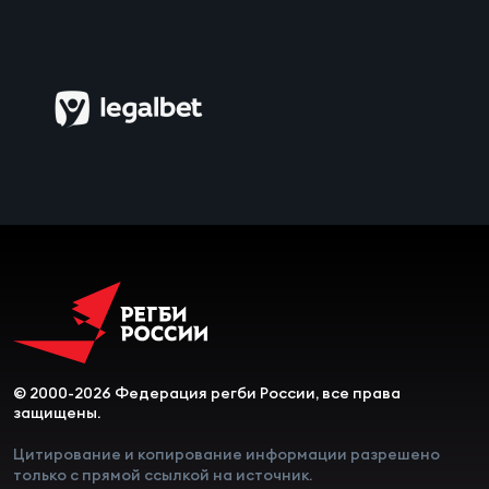
Чем
сне
Чем
сне
Кубо
Муж
Кубо
Жен
© 2000-2026 Федерация регби России, все права
защищены.
Цитирование и копирование информации разрешено
только с прямой ссылкой на источник.