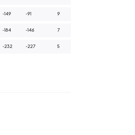
-149
-91
9
-184
-146
7
-232
-227
5