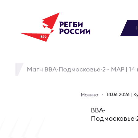
До
Новости
Вы
МУЖС
ВИДЕ
УПРА
МУЖС
Матчи
Матч ВВА-Подмосковье-2 - МАР | 14
Чем
Цел
Сбо
Турниры
ФОТО
14.06.2026
|
Ку
Монино
Куб
Стр
Сбо
Медиа
ВВА-
ЖУРНА
Подмосковье-
Спа
Выс
Сбо
Федерация