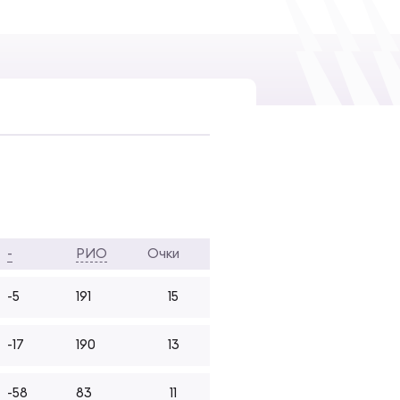
-
РИО
Очки
-5
191
15
-17
190
13
-58
83
11