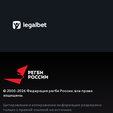
Чем
сне
Чем
сне
Кубо
Муж
Кубо
Жен
© 2000-2026 Федерация регби России, все права
защищены.
Цитирование и копирование информации разрешено
только с прямой ссылкой на источник.