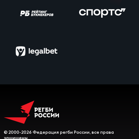
Чем
сне
Чем
сне
Кубо
Муж
Кубо
Жен
© 2000-2026 Федерация регби России, все права
защищены.