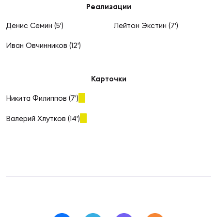
Фин
Реализации
Цен
Денис Семин (5')
Лейтон Экстин (7')
Фин
Иван Овчинников (12')
Дет
Карточки
ЖЕНС
Сту
Никита Филиппов (7')
Чем
Валерий Хлутков (14')
Рег
стр
Чем
Все
Кубо
Суд