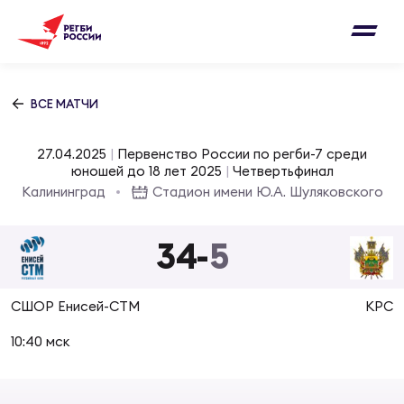
Письмо на region@rugby.ru
Подписка на новости от Федерации регби
Добавление матчей в календарь
России
Выберите категорию совернований
ВСЕ МАТЧИ
Новости
Мужские
27.04.2025
|
Первенство России по регби-7 среди
МУЖС
ВИДЕ
УПРА
МУЖС
юношей до 18 лет 2025
|
Четвертьфинал
Матчи
Калининград
Стадион имени Ю.А. Шуляковского
Женские
Согласен на обработку персональных
Чем
Цел
Сбо
данных
34
-
5
Турниры
ФОТО
Куб
Стр
Сбо
ОТПРАВИТЬ
СШОР Енисей-СТМ
КРС
Медиа
ЖУРНА
10:40 мск
Спа
Выс
Сбо
Согласен на обработку персональных
Федерация
данных