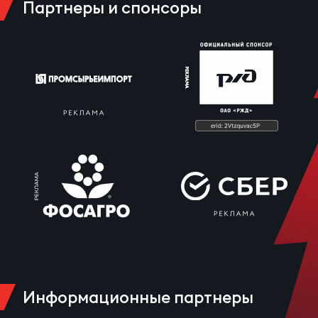
Партнеры и спонсоры
Зак
Перв
Пра
Пер
Ант
Все
Все
ДРУГ
Про
Информационные партнеры
202