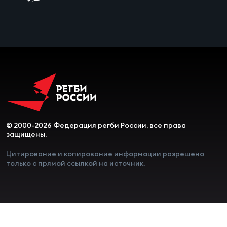
Чем
сне
Чем
сне
Кубо
Муж
© 2000-2026 Федерация регби России, все права
защищены.
Кубо
Цитирование и копирование информации разрешено
Жен
только с прямой ссылкой на источник.