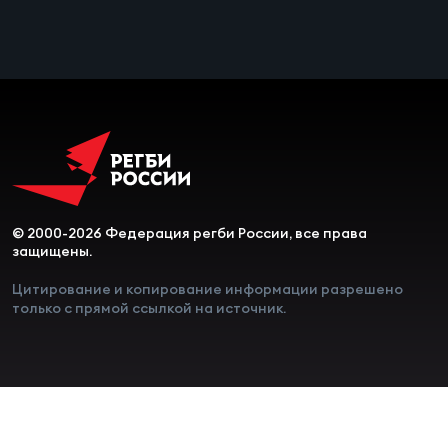
Чем
сне
Чем
сне
Кубо
Муж
© 2000-2026 Федерация регби России, все права
защищены.
Цитирование и копирование информации разрешено
Кубо
только с прямой ссылкой на источник.
Жен