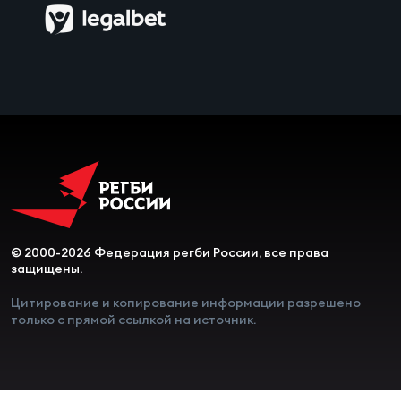
Чем
сне
Чем
сне
Кубо
Муж
© 2000-2026 Федерация регби России, все права
Кубо
защищены.
Жен
Цитирование и копирование информации разрешено
только с прямой ссылкой на источник.