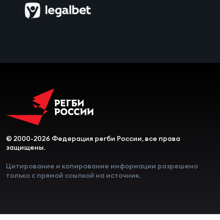
Чем
сне
Чем
сне
Кубо
Муж
© 2000-2026 Федерация регби России, все права
Кубо
защищены.
Жен
Цитирование и копирование информации разрешено
только с прямой ссылкой на источник.