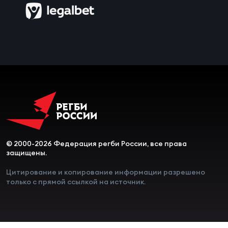
Чем
сне
Чем
сне
Кубо
Муж
© 2000-2026 Федерация регби России, все права
Кубо
защищены.
Жен
Цитирование и копирование информации разрешено
только с прямой ссылкой на источник.