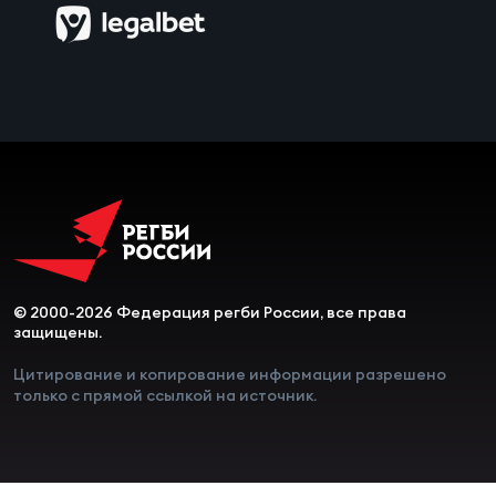
Чем
сне
Чем
сне
Кубо
Муж
© 2000-2026 Федерация регби России, все права
Кубо
защищены.
Жен
Цитирование и копирование информации разрешено
только с прямой ссылкой на источник.