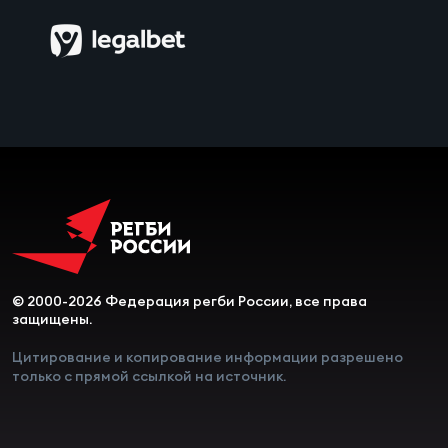
Чем
сне
Чем
сне
Кубо
Муж
Кубо
© 2000-2026 Федерация регби России, все права
Жен
защищены.
Цитирование и копирование информации разрешено
только с прямой ссылкой на источник.