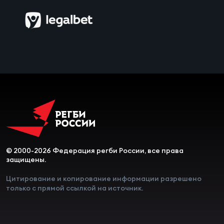
Чем
сне
Чем
сне
Кубо
Муж
Кубо
© 2000-2026 Федерация регби России, все права
Жен
защищены.
Цитирование и копирование информации разрешено
только с прямой ссылкой на источник.