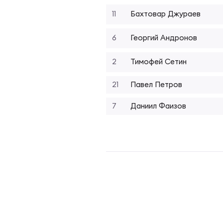
Фед
Экс
11
Бахтовар Джураев
Пер
Фон
6
Георгий Андронов
2
Тимофей Сетин
Перв
ПРОГ
21
Павел Петров
Перв
7
Даниил Фаизов
Ака
Все
Нов
ЮНОШ
Зай