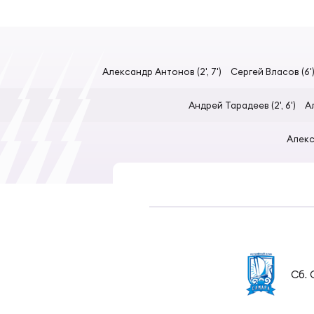
Суп
Поп
Сбо
Регионы
Выс
Пра
Рус
Александр Антонов (2', 7')
Сергей Власов (6'
Сборные
Андрей Тарадеев (2', 6')
А
Лиг
Нац
Антидопинг
ЖЕНС
Алекс
Чем
Кон
Магазин
Сбо
Кубо
Контакты
РЕГБИ
Сбо
Высш
Сб.
Ист