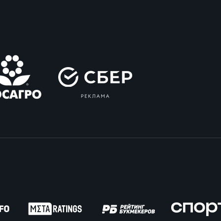
вила регби
венство России U17
икоррупционная политика
российские соревнования U16
российские соревнования U15
ОЕ
ект сводного календаря ФРР 2026
пионат России по пляжному регби. Мужчин