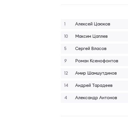
Фин
Цен
Фин
1
Алексей Цаюков
Дет
10
Максим Цаплев
ЖЕНС
Сту
5
Сергей Власов
9
Роман Ксенофонтов
Чем
Рег
12
Амир Шамшутдинов
14
Андрей Тарадеев
Чем
Все
4
Александр Антонов
Суд
Кубо