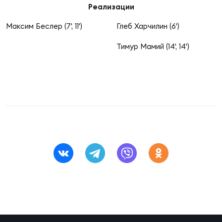
Фин
Реализации
Цен
Максим Беслер (7', 11')
Глеб Харчилин (6')
Фин
Тимур Мамий (14', 14')
Дет
ЖЕНС
Сту
Чем
Рег
стр
Чем
Все
Кубо
Суд