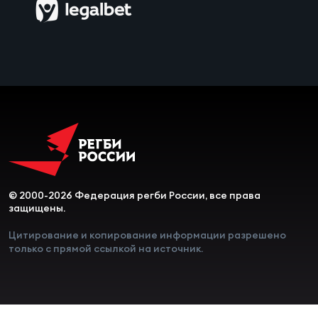
Чем
сне
Чем
сне
Кубо
Муж
© 2000-2026 Федерация регби России, все права
Кубо
защищены.
Жен
Цитирование и копирование информации разрешено
только с прямой ссылкой на источник.