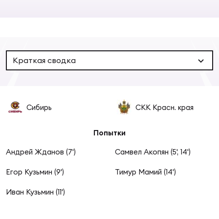
Суп
Поп
Сбо
ОТПРАВИТЬ
Регионы
Выс
Пра
Рус
Сборные
Краткая сводка
Лиг
Нац
Антидопинг
ЖЕНС
Сибирь
СКК Красн. края
Чем
Кон
Магазин
Сбо
ком
Попытки
Кубо
Андрей Жданов (7')
Самвел Акопян (5', 14')
Контакты
Сбо
Егор Кузьмин (9')
Тимур Мамий (14')
РЕГБИ
Высш
Иван Кузьмин (11')
Ист