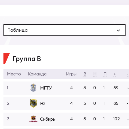
Суп
Поп
Сбо
ОТПРАВИТЬ
Регионы
Выс
Пра
Рус
Таблица
Сборные
Лиг
Нац
Антидопинг
ЖЕНС
Группа В
Чем
Кон
Магазин
Сбо
Место
Команда
Игры
В
Н
П
+
-
ком
Кубо
1
4
3
0
1
89
-
МГТУ
Контакты
Сбо
РЕГБИ
2
4
3
0
1
85
НЗ
Высш
3
4
3
0
1
102
-
Сибирь
Ист