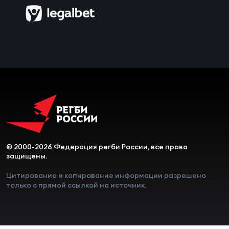
Чем
сне
Чем
сне
Кубо
Муж
© 2000-2026 Федерация регби России, все права
Кубо
защищены.
Жен
Цитирование и копирование информации разрешено
только с прямой ссылкой на источник.