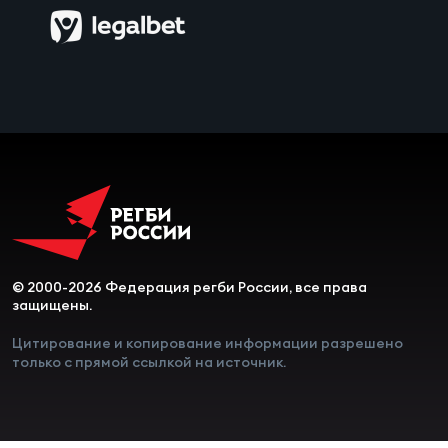
Чем
сне
Чем
сне
Кубо
Муж
© 2000-2026 Федерация регби России, все права
Кубо
защищены.
Жен
Цитирование и копирование информации разрешено
только с прямой ссылкой на источник.