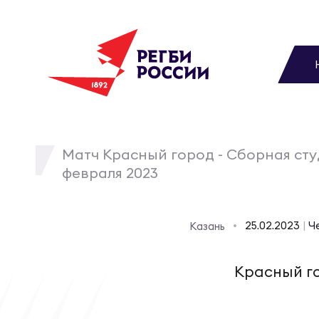
До
Новости
Вы
МУЖС
ВИДЕ
УПРА
МУЖС
Матчи
Матч Красный город - Сборная студ
февраля 2023
Чем
Цел
Сбо
Турниры
ФОТО
25.02.2023
|
Че
Казань
Куб
Стр
Сбо
Медиа
ЖУРНА
Красный г
Спа
Выс
Сбо
Федерация