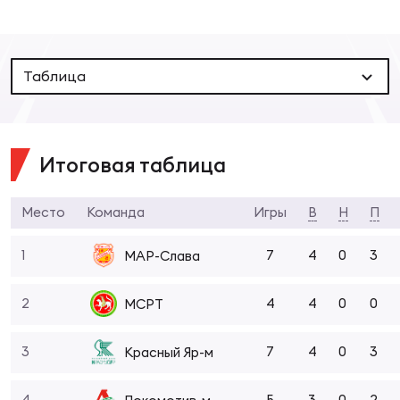
Суп
Поп
Сбо
ОТПРАВИТЬ
Регионы
Таблица
Выс
Пра
Рус
Сборные
Лиг
Нац
Антидопинг
Итоговая таблица
ЖЕНС
Чем
Кон
Место
Команда
Игры
В
Н
П
Магазин
Сбо
ком
1
7
4
0
3
МАР-Слава
Кубо
Контакты
Сбо
2
4
4
0
0
МСРТ
РЕГБИ
Высш
3
7
4
0
3
Красный Яр-м
Ист
4
5
3
0
2