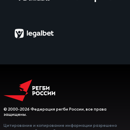
Чем
сне
Чем
сне
Кубо
Муж
Кубо
Жен
© 2000-2026 Федерация регби России, все права
защищены.
Цитирование и копирование информации разрешено