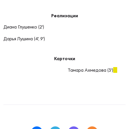
Фин
Цен
Реализации
Фин
Диана Глушенко (2')
Дет
Дарья Лушина (4', 9')
ЖЕНС
Сту
Карточки
Чем
Тамара Ахмедова (3')
Рег
стр
Чем
Все
Кубо
Суд