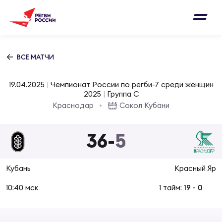
Письмо на region@rugby.ru
Подписка на новости от Федерации регби
Добавление матчей в календарь
России
Выберите категорию совернований
ВСЕ МАТЧИ
Новости
Мужские
19.04.2025
|
Чемпионат России по регби-7 среди женщин
МУЖС
ВИДЕ
УПРА
МУЖС
2025
|
Группа C
Матчи
Краснодар
Сокол Кубани
Женские
Согласен на обработку персональных
Чем
Цел
Сбо
данных
36
-
5
Турниры
ФОТО
Куб
Стр
Сбо
ОТПРАВИТЬ
Кубань
Красный Яр
Медиа
ЖУРНА
10:40 мск
1 тайм:
19
-
0
Спа
Выс
Сбо
Согласен на обработку персональных
Федерация
данных