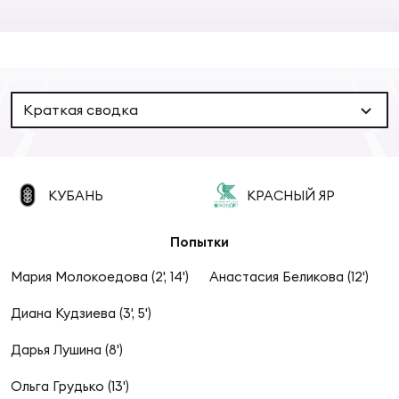
Суп
Поп
Сбо
ОТПРАВИТЬ
Регионы
Выс
Пра
Рус
Сборные
Краткая сводка
Лиг
Нац
Антидопинг
ЖЕНС
КУБАНЬ
КРАСНЫЙ ЯР
Чем
Кон
Магазин
Сбо
ком
Попытки
Кубо
Мария Молокоедова (2', 14')
Анастасия Беликова (12')
Контакты
Сбо
Диана Кудзиева (3', 5')
РЕГБИ
Высш
Дарья Лушина (8')
Ист
Ольга Грудько (13')