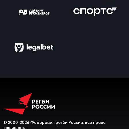
Чем
сне
Чем
сне
Кубо
Муж
Кубо
Жен
© 2000-2026 Федерация регби России, все права
защищены.