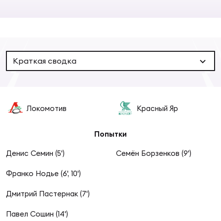
Суп
Поп
Сбо
ОТПРАВИТЬ
Регионы
Выс
Пра
Рус
Сборные
Краткая сводка
Лиг
Нац
Антидопинг
ЖЕНС
Локомотив
Красный Яр
Чем
Кон
Магазин
Сбо
ком
Попытки
Кубо
Денис Семин (5')
Семён Борзенков (9')
Контакты
Сбо
Франко Нодье (6', 10')
РЕГБИ
Высш
Дмитрий Пастернак (7')
Ист
Павел Сошин (14')