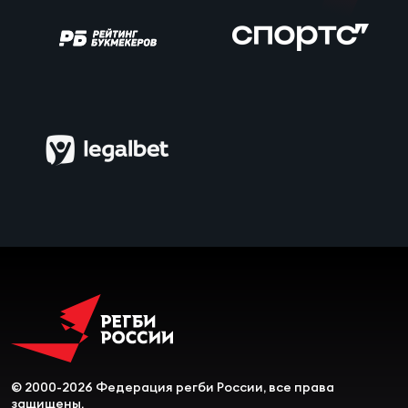
Чем
сне
Чем
сне
Кубо
Муж
Кубо
Жен
© 2000-2026 Федерация регби России, все права
защищены.