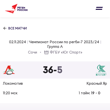
Письмо на region@rugby.ru
Подписка на новости от Федерации регби
Добавление матчей в календарь
России
Выберите категорию совернований
ВСЕ МАТЧИ
Новости
Мужские
02.11.2024
|
Чемпионат России по регби-7 2023/24
|
МУЖС
ВИДЕ
УПРА
МУЖС
Группа A
Матчи
Сочи
ФГБУ «Юг Спорт»
Женские
Согласен на обработку персональных
Чем
Цел
Сбо
данных
36
-
5
Турниры
ФОТО
Куб
Стр
Сбо
ОТПРАВИТЬ
Локомотив
Красный Яр
Медиа
ЖУРНА
11:20 мск
1 тайм:
19
-
0
Спа
Выс
Сбо
Согласен на обработку персональных
Федерация
данных