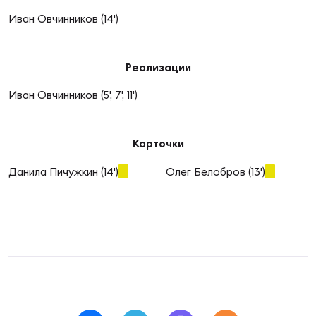
Фин
Иван Овчинников (14')
Цен
Фин
Реализации
Дет
Иван Овчинников (5', 7', 11')
ЖЕНС
Сту
Карточки
Чем
Данила Пичужкин (14')
Олег Белобров (13')
Рег
стр
Чем
Все
Кубо
Суд