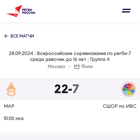
Письмо на region@rugby.ru
Подписка на новости от Федерации регби
Добавление матчей в календарь
России
Выберите категорию совернований
ВСЕ МАТЧИ
Новости
Мужские
28.09.2024
|
Всероссийские соревнования по регби-7
МУЖС
ВИДЕ
УПРА
МУЖС
среди девочек до 16 лет
|
Группа А
Матчи
Москва
Фили
Женские
Согласен на обработку персональных
Чем
Цел
Сбо
данных
22
-
7
Турниры
ФОТО
Куб
Стр
Сбо
ОТПРАВИТЬ
МАР
СШОР по ИВС
Медиа
ЖУРНА
10:00 мск
Спа
Выс
Сбо
Согласен на обработку персональных
Федерация
данных