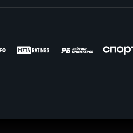
вила регби
венство России U17
икоррупционная политика
российские соревнования U16
российские соревнования U15
ОЕ
ект сводного календаря ФРР 2026
пионат России по пляжному регби. Мужчин