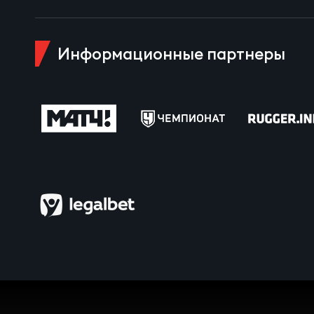
Пра
Пер
Информационные партнеры
Ант
Все
Все
ДРУГ
Про
Чем