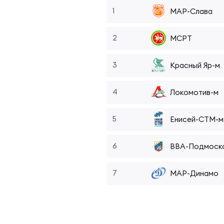
Фин
1
Цен
1
МАР-Слава
Фин
2
2
МСРТ
Дет
3
3
Красный Яр-м
ЖЕНС
Сту
4
4
Локомотив-м
Чем
Рег
5
5
Енисей-СТМ-м
6
6
ВВА-Подмоск
Чем
Все
7
7
МАР-Динамо
Суд
Кубо