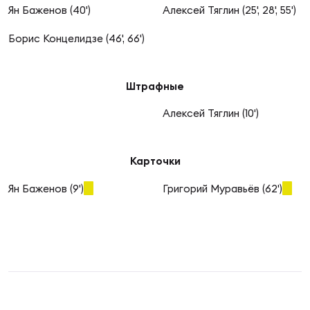
Фин
Ян Баженов (40')
Алексей Тяглин (25', 28', 55')
Цен
Борис Концелидзе (46', 66')
Фин
Дет
Штрафные
ЖЕНС
Алексей Тяглин (10')
Сту
Карточки
Чем
Рег
Ян Баженов (9')
Григорий Муравьёв (62')
стр
Чем
Все
Кубо
Суд