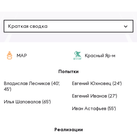
Суп
Поп
Сбо
ОТПРАВИТЬ
Регионы
Краткая сводка
Выс
Пра
Рус
Сборные
Лиг
Нац
Антидопинг
МАР
Красный Яр-м
ЖЕНС
Чем
Кон
Попытки
Магазин
Сбо
ком
Владислав Лесников (40',
Евгений Юхновец (24')
45')
Кубо
Евгений Иванов (27')
Контакты
Сбо
Илья Шаповалов (65')
РЕГБИ
Иван Астафьев (55')
Высш
Реализации
Ист