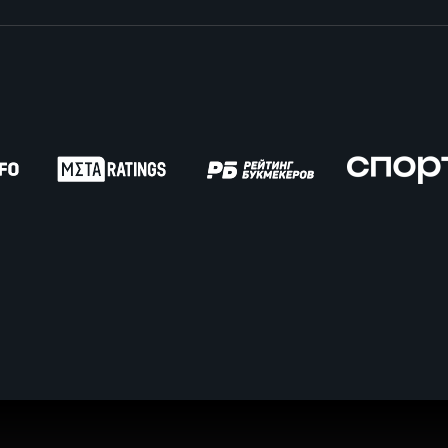
вила регби
венство России U17
икоррупционная политика
российские соревнования U16
российские соревнования U15
ОЕ
ект сводного календаря ФРР 2026
пионат России по пляжному регби. Мужчин