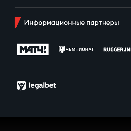
Пра
Пер
Информационные партнеры
Ант
Все
Все
ДРУГ
Про
Чем