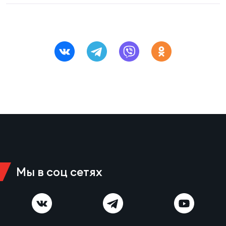
Фед
регб
Экс
Пер
Фон
Перв
ПРОГ
Перв
Ака
Все
Мы в соц сетях
по р
Нов
ЮНОШ
Зай