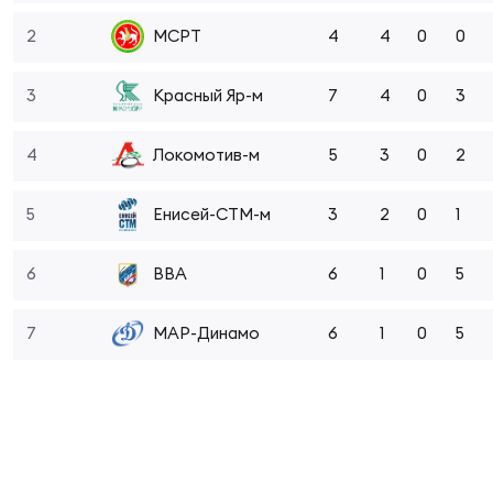
Фин
2
4
4
0
0
МСРТ
Цен
Фин
3
7
4
0
3
Красный Яр-м
Дет
4
5
3
0
2
Локомотив-м
ЖЕНС
Сту
5
3
2
0
1
Енисей-СТМ-м
Чем
6
6
1
0
5
ВВА
Рег
стр
7
6
1
0
5
МАР-Динамо
Чем
Все
Кубо
Суд