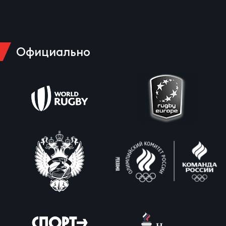
Юно
Еди
про
Официально
Пер
ОФИЦ
Пер
Зал
Пер
Айд
Перв
Док
Пер