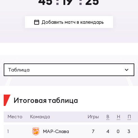
45
:
19
:
25
Суп
Поп
Сбо
ОТПРАВИТЬ
Регионы
Выс
Пра
Рус
Сборные
Лиг
Нац
Антидопинг
ЖЕНС
Таблица
Чем
Кон
Магазин
Сбо
ком
Кубо
Итоговая таблица
Контакты
Сбо
РЕГБИ
Высш
Место
Команда
Игры
В
Н
П
Ист
1
7
4
0
3
МАР-Слава