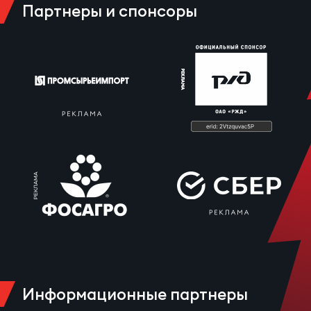
Партнеры и спонсоры
Зак
Перв
Пра
Пер
Ант
Все
Все
ДРУГ
Про
Информационные партнеры
202