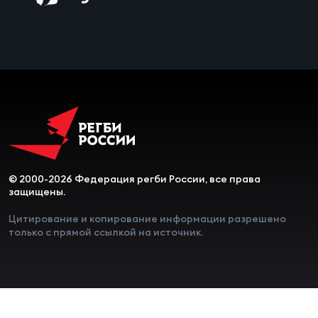
Чем
сне
Чем
сне
Кубо
Муж
© 2000-2026 Федерация регби России, все права
защищены.
Кубо
Цитирование и копирование информации разрешено
Жен
только с прямой ссылкой на источник.