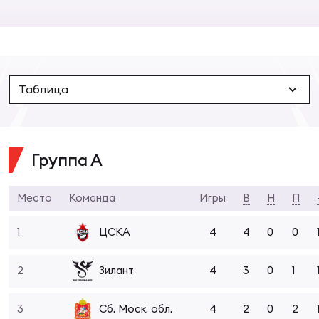
Суп
Поп
Сбо
ОТПРАВИТЬ
Регионы
Выс
Пра
Рус
Сборные
Таблица
Лиг
Нац
Антидопинг
ЖЕНС
Группа А
Чем
Кон
Магазин
Сбо
ком
Место
Команда
Игры
В
Н
П
Кубо
Контакты
1
4
4
0
0
ЦСКА
Сбо
РЕГБИ
Высш
2
4
3
0
1
Зилант
Ист
3
4
2
0
2
Сб. Моск. обл.