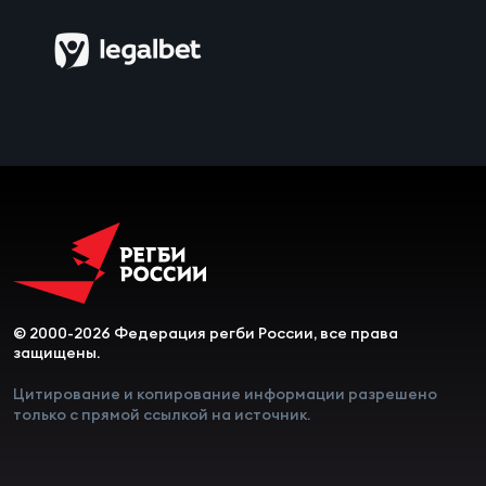
Чем
сне
Чем
сне
Кубо
Муж
Кубо
© 2000-2026 Федерация регби России, все права
Жен
защищены.
Цитирование и копирование информации разрешено
только с прямой ссылкой на источник.