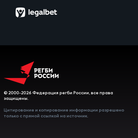
Чем
сне
Чем
сне
Кубо
Муж
Кубо
© 2000-2026 Федерация регби России, все права
Жен
защищены.
Цитирование и копирование информации разрешено
только с прямой ссылкой на источник.