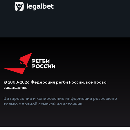
Чем
сне
Чем
сне
Кубо
Муж
© 2000-2026 Федерация регби России, все права
Кубо
защищены.
Жен
Цитирование и копирование информации разрешено
только с прямой ссылкой на источник.