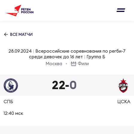
Письмо на region@rugby.ru
Подписка на новости от Федерации регби
Добавление матчей в календарь
России
Выберите категорию совернований
ВСЕ МАТЧИ
Новости
Мужские
28.09.2024
|
Всероссийские соревнования по регби-7
МУЖС
ВИДЕ
УПРА
МУЖС
среди девочек до 16 лет
|
Группа Б
Матчи
Москва
Фили
Женские
Согласен на обработку персональных
Чем
Цел
Сбо
данных
22
-
0
Турниры
ФОТО
Куб
Стр
Сбо
ОТПРАВИТЬ
СПБ
ЦСКА
Медиа
ЖУРНА
12:40 мск
Спа
Выс
Сбо
Согласен на обработку персональных
Федерация
данных