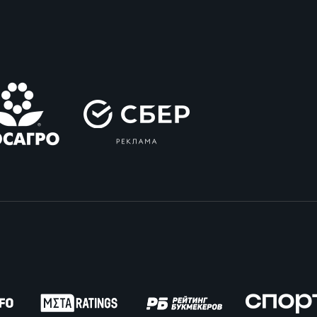
вила регби
венство России U17
икоррупционная политика
российские соревнования U16
российские соревнования U15
ОЕ
ект сводного календаря ФРР 2026
пионат России по пляжному регби. Мужчин