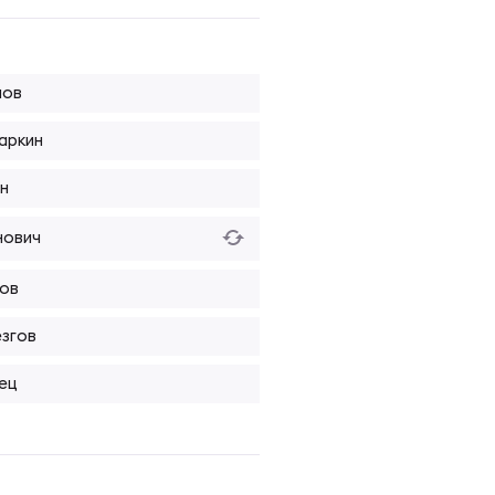
лов
аркин
н
нович
нов
згов
ец