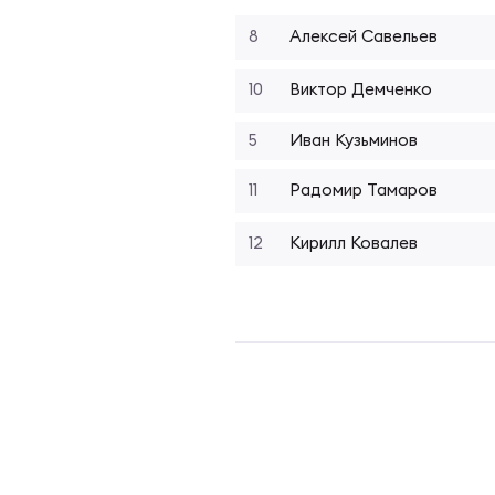
Фед
Экс
8
Алексей Савельев
Пер
Фон
10
Виктор Демченко
5
Иван Кузьминов
Перв
ПРОГ
11
Радомир Тамаров
Перв
12
Кирилл Ковалев
Ака
Все
Нов
ЮНОШ
Зай