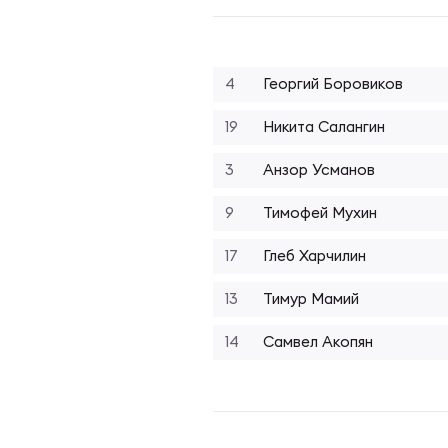
Фин
Цен
Фин
4
Георгий Боровиков
Дет
19
Никита Салангин
ЖЕНС
Сту
3
Анзор Усманов
9
Тимофей Мухин
Чем
Рег
17
Глеб Харчилин
13
Тимур Мамий
Чем
Все
14
Самвел Акопян
Суд
Кубо