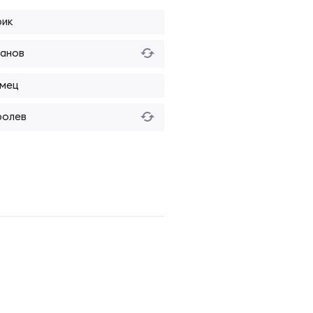
рик
панов
мец
ролев