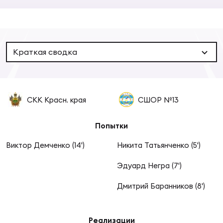
Суп
Поп
Сбо
ОТПРАВИТЬ
Регионы
Выс
Пра
Рус
Краткая сводка
Сборные
Лиг
Нац
Антидопинг
ЖЕНС
СКК Красн. края
СШОР №13
Чем
Кон
Магазин
Попытки
Сбо
ком
Виктор Демченко (14')
Никита Татьянченко (5')
Кубо
Контакты
Сбо
Эдуард Негра (7')
РЕГБИ
Дмитрий Баранников (8')
Высш
Ист
Реализации