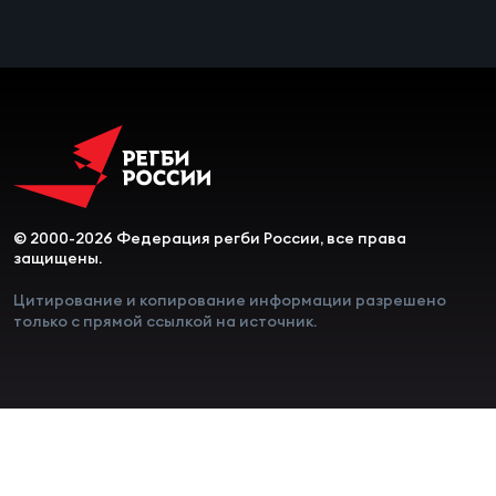
Чем
сне
Чем
сне
Кубо
© 2000-2026 Федерация регби России, все права
Муж
защищены.
Цитирование и копирование информации разрешено
только с прямой ссылкой на источник.
Кубо
Жен