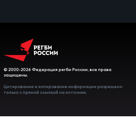
Чем
сне
Чем
сне
Кубо
Муж
© 2000-2026 Федерация регби России, все права
защищены.
Цитирование и копирование информации разрешено
Кубо
только с прямой ссылкой на источник.
Жен