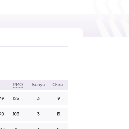
РИО
Бонус
Очки
49
125
3
19
90
103
3
15