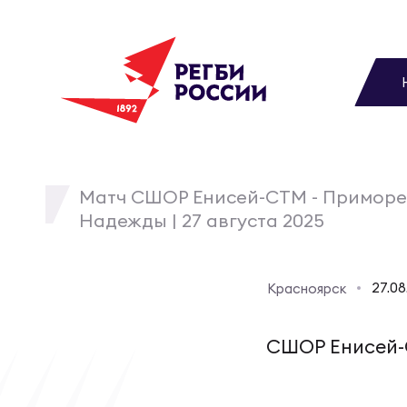
До
Новости
Вы
МУЖС
ВИДЕ
УПРА
МУЖС
Матчи
Матч СШОР Енисей-СТМ - Приморе
Надежды | 27 августа 2025
Чем
Цел
Сбо
Турниры
ФОТО
27.0
Красноярск
Куб
Стр
Сбо
Медиа
ЖУРНА
СШОР Енисей
Спа
Выс
Сбо
Федерация