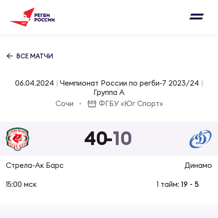
Письмо на region@rugby.ru
Подписка на новости от Федерации регби
Добавление матчей в календарь
России
Выберите категорию совернований
ВСЕ МАТЧИ
Новости
Мужские
06.04.2024
|
Чемпионат России по регби-7 2023/24
|
МУЖС
ВИДЕ
УПРА
МУЖС
Группа A
Матчи
Сочи
ФГБУ «Юг Спорт»
Женские
Согласен на обработку персональных
Чем
Цел
Сбо
данных
40
-
10
Турниры
ФОТО
Куб
Стр
Сбо
ОТПРАВИТЬ
Стрела-Ак Барс
Динамо
Медиа
ЖУРНА
15:00 мск
1 тайм:
19
-
5
Спа
Выс
Сбо
Согласен на обработку персональных
Федерация
данных