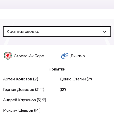
Суп
Поп
Сбо
ОТПРАВИТЬ
Регионы
Выс
Пра
Рус
Сборные
Краткая сводка
Лиг
Нац
Антидопинг
ЖЕНС
Стрела-Ак Барс
Динамо
Чем
Кон
Магазин
Сбо
ком
Попытки
Кубо
Артем Колотов (2')
Денис Степин (7')
Контакты
Сбо
Герман Давыдов (3', 11')
(12')
РЕГБИ
Высш
Андрей Карзанов (5', 9')
Ист
Максим Шевцов (14')