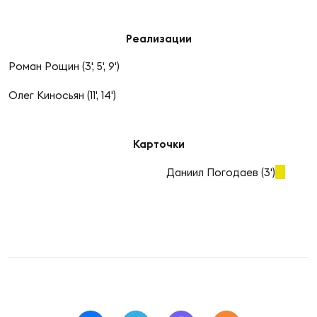
Фин
Цен
Реализации
Фин
Роман Рощин (3', 5', 9')
Дет
Олег Киносьян (11', 14')
ЖЕНС
Сту
Карточки
Чем
Даниил Погодаев (3')
Рег
стр
Чем
Все
Кубо
Суд