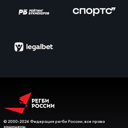
Чем
сне
Чем
сне
Кубо
Муж
Кубо
Жен
© 2000-2026 Федерация регби России, все права
защищены.