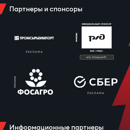
Зак
Партнеры и спонсоры
Перв
Пра
Пер
Ант
Все
Все
ДРУГ
Про
Информационные партнеры
202