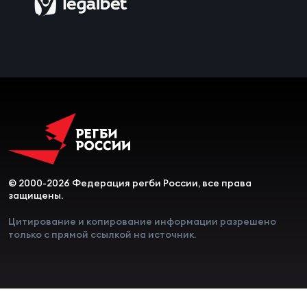
Чем
сне
Чем
сне
Кубо
Муж
© 2000-2026 Федерация регби России, все права
защищены.
Кубо
Жен
Цитирование и копирование информации разрешено
только с прямой ссылкой на источник.