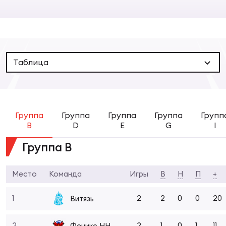
Суп
Поп
Сбо
ОТПРАВИТЬ
Регионы
Выс
Пра
Рус
Сборные
Таблица
Лиг
Нац
Антидопинг
ЖЕНС
Группа
Группа
Группа
Группа
Групп
Чем
Кон
В
D
E
G
I
Магазин
Сбо
ком
Группа В
Кубо
Контакты
Сбо
Место
Команда
Игры
В
Н
П
+
РЕГБИ
Высш
1
2
2
0
0
20
Витязь
Ист
2
2
1
0
1
11
Феникс НН