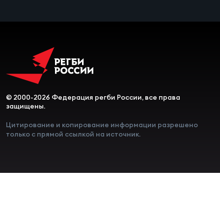
Чем
сне
Чем
сне
Кубо
© 2000-2026 Федерация регби России, все права
защищены.
Муж
Цитирование и копирование информации разрешено
только с прямой ссылкой на источник.
Кубо
Жен