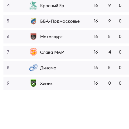
Фин
4
16
9
0
Красный Яр
Цен
Фин
5
16
9
0
ВВА-Подмосковье
Дет
6
16
5
0
Металлург
ЖЕНС
7
16
4
0
Слава МАР
Сту
Чем
8
16
5
0
Динамо
Рег
стр
9
16
0
0
Химик
Чем
Все
Кубо
Суд