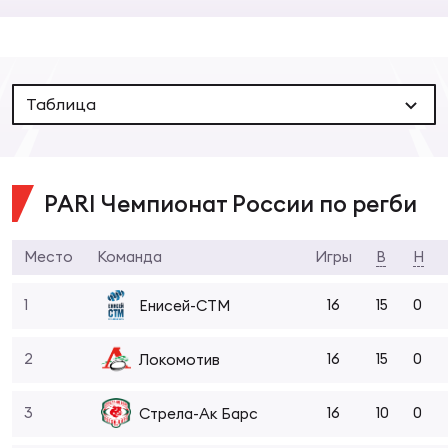
Суп
Поп
Сбо
ОТПРАВИТЬ
Регионы
Выс
Пра
Рус
Таблица
Сборные
Лиг
Нац
Антидопинг
ЖЕНС
PARI Чемпионат России по регби
Чем
Кон
Магазин
Сбо
Место
Команда
Игры
В
Н
ком
Кубо
1
16
15
0
Енисей-СТМ
Контакты
Сбо
РЕГБИ
2
16
15
0
Локомотив
Высш
3
16
10
0
Стрела-Ак Барс
Ист