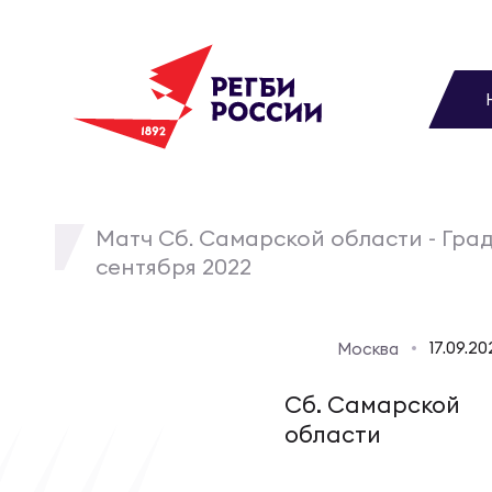
До
Новости
Вы
МУЖС
ВИДЕ
УПРА
МУЖС
Матчи
Матч Сб. Самарской области - Град
сентября 2022
Чем
Цел
Сбо
Турниры
ФОТО
17.09.2
Москва
Куб
Стр
Сбо
Медиа
Сб. Самарской
ЖУРНА
области
Спа
Выс
Сбо
Федерация