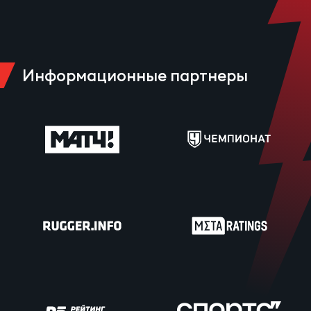
Чем
сне
Чем
Информационные партнеры
сне
Кубо
Муж
Кубо
Жен