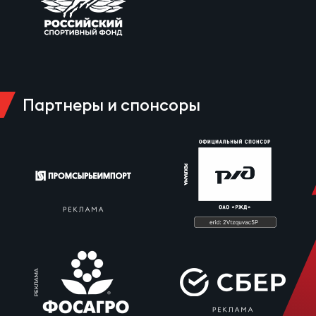
Чем
рег
Партнеры и спонсоры
Чем
рег
Куб
Муж
Куб
Жен