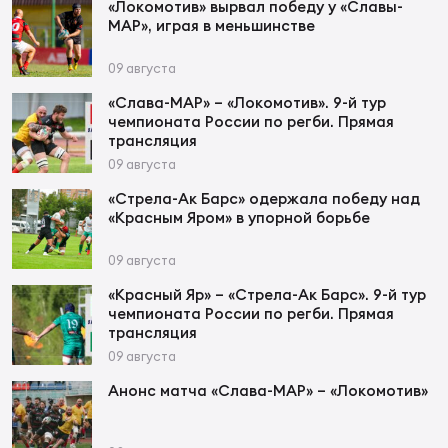
Фед
«Локомотив» вырвал победу у «Славы-
МАР», играя в меньшинстве
регб
Экс
09 августа
Пер
«Слава-МАР» – «Локомотив». 9-й тур
чемпионата России по регби. Прямая
Фон
трансляция
09 августа
Перв
«Стрела-Ак Барс» одержала победу над
«Красным Яром» в упорной борьбе
ПРОГ
Перв
09 августа
Ака
«Красный Яр» – «Стрела-Ак Барс». 9-й тур
Все
чемпионата России по регби. Прямая
трансляция
по р
09 августа
Нов
Анонс матча «Слава-МАР» – «Локомотив»
ЮНОШ
Зай