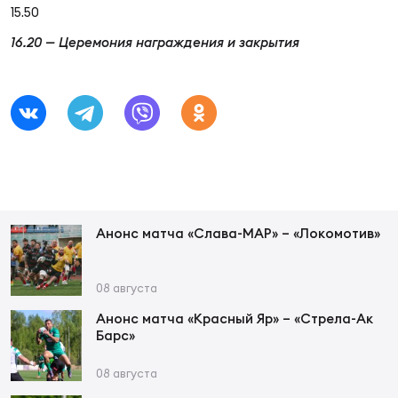
Зак
15.50
Перв
16.20 — Церемония награждения и закрытия
Пра
Пер
Ант
Все
Все
Анонс матча «Слава-МАР» – «Локомотив»
08 августа
ДРУГ
Анонс матча «Красный Яр» – «Стрела-Ак
Барс»
Про
08 августа
202