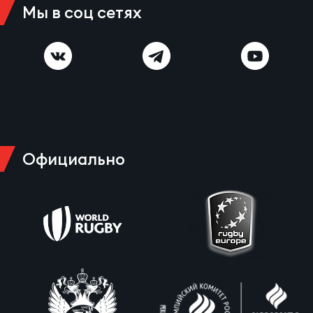
Чем
Мы в соц сетях
сне
Чем
сне
Кубо
Муж
Официально
Кубо
Жен