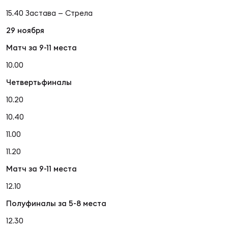
Фед
15.40 Застава — Стрела
регб
Экс
29 ноября
Матч за 9-11 места
Пер
Фон
10.00
Четвертьфиналы
Перв
10.20
ПРОГ
10.40
Перв
11.00
Ака
11.20
Все
Матч за 9-11 места
по р
Нов
12.10
Полуфиналы за 5-8 места
ЮНОШ
Зай
12.30