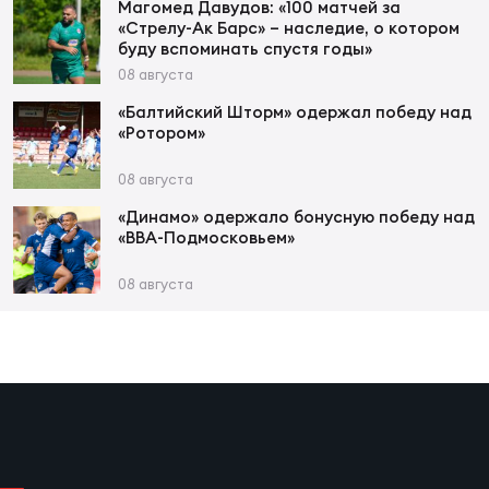
Магомед Давудов: «100 матчей за
«Стрелу-Ак Барс» – наследие, о котором
буду вспоминать спустя годы»
Чем
08 августа
рег
«Балтийский Шторм» одержал победу над
«Ротором»
Чем
08 августа
рег
«Динамо» одержало бонусную победу над
«ВВА-Подмосковьем»
Куб
08 августа
Муж
Куб
Жен