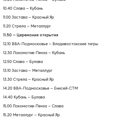
Фин
10.40 Слава — Кубань
Цен
11.00 Застава — Красный Яр
Фин
11.20 Стрела — Металлург
Дет
11.50 —
Церемония открытия
ЖЕНС
12.10 ВВА-Подмосковье — Владивостокские тигры
Сту
12.30 Локомотив-Пенза — Кубань
Чем
12.50 Слава — Булава
Рег
13.10 Застава — Металлург
стр
13.30 Стрела — Красный Яр
Чем
14.20 ВВА-Подмосковье — Енисей-СТМ
Все
14.40 Кубань — Булава
Кубо
15.00 Локомотив-Пенза — Слава
Суд
15.20 Металлург — Красный Яр