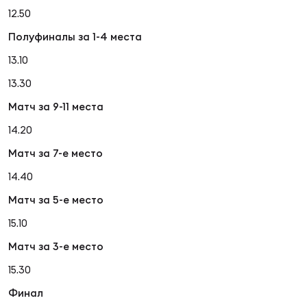
12.50
Полуфиналы за 1-4 места
Юно
Еди
про
13.10
13.30
Пер
Матч за 9-11 места
ОФИЦ
14.20
Пер
Матч за 7-е место
Зал
14.40
Пер
Матч за 5-е место
Айд
15.10
Перв
Матч за 3-е место
Док
15.30
Пер
Финал