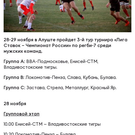
Суп
Поп
Сбо
ОТПРАВИТЬ
Регионы
Выс
Пра
Рус
Сборные
28-29 ноября в Алуште пройдет 3-й тур турнира «Лига
Ставок – Чемпионат России» по регби-7 среди
Лиг
Нац
мужских команд.
Антидопинг
ЖЕНС
Группа А:
ВВА-Подмосковье, Енисей-СТМ,
Владивостокские тигры.
Чем
Кон
Магазин
Группа В:
Локомотив-Пенза, Слава, Кубань, Булава.
Сбо
ком
Группа С:
Застава, Стрела, Металлург, Красный Яр.
Кубо
Контакты
Сбо
28 ноября
РЕГБИ
Высш
Групповой этап
10.00 Енисей-СТМ — Владивостокские тигры
Ист
10.20 Локомотив-Пенза — Булава