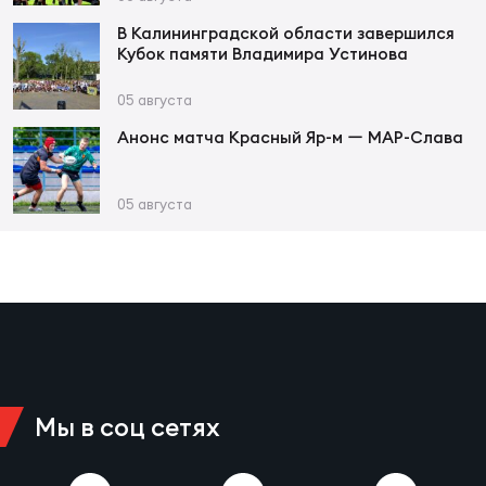
Зак
В Калининградской области завершился
Перв
Кубок памяти Владимира Устинова
Пра
05 августа
Пер
Анонс матча Красный Яр-м ー МАР-Слава
Ант
Все
05 августа
Все
ДРУГ
Мы в соц сетях
Про
202