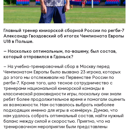
Суп
Поп
Сбо
ОТПРАВИТЬ
Регионы
Выс
Пра
Рус
Главный тренер юниорской сборной России по регби-7
Сборные
Александр Гвоздовский об итогах Чемпионата Европы
U18 в Польше.
Лиг
Нац
— Насколько оптимальным, по-вашему, был состав,
Антидопинг
ЖЕНС
который отправился в Гданьск?
— На учебно-тренировочный сбор в Москву перед
Чем
Кон
Чемпионатом Европы было вызвано 23 игрока, которых
Магазин
Сбо
ком
до этого мы отслеживали на Первенстве России по
регби-7. Кроме того, шло тесное сотрудничество с
Кубо
тренерами национальной юниорской команды в
Контакты
классической разновидности игры, поскольку они знали
Сбо
ребят более продолжительное время и помогали оценить
РЕГБИ
их возможности. Нам оставалось выбрать наиболее
Высш
подходящих именно для игры в «семёрку». Думаю, что
нам удалось собрать оптимальный состав, найти нужный
баланс между силой и скоростью. Приятно, что на
Ист
тренировочном мероприятии были представлены