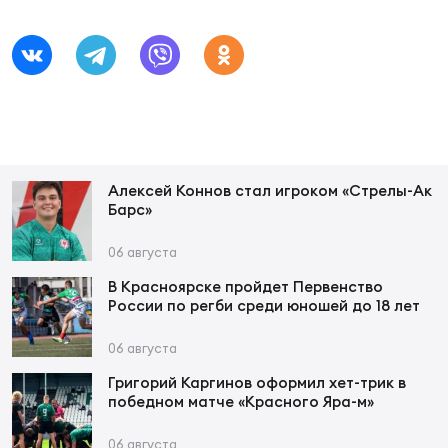
Юно
Еди
про
Пер
ОФИЦ
Алексей Коннов стал игроком «Стрелы-Ак
Пер
Барс»
Зал
06 августа
Пер
В Красноярске пройдет Первенство
России по регби среди юношей до 18 лет
Айд
Перв
06 августа
Григорий Каргинов оформил хет-трик в
Док
победном матче «Красного Яра-м»
Пер
06 августа