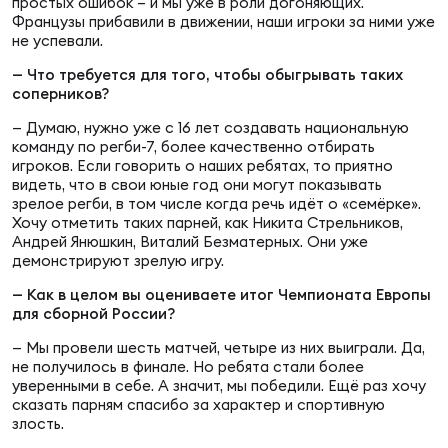
Фед
простых ошибок – и мы уже в роли догоняющих.
Французы прибавили в движении, наши игроки за ними уже
регб
не успевали.
Экс
— Что требуется для того, чтобы обыгрывать таких
соперников?
Пер
Фон
— Думаю, нужно уже с 16 лет создавать национальную
команду по регби-7, более качественно отбирать
игроков. Если говорить о наших ребятах, то приятно
Перв
видеть, что в свои юные год они могут показывать
зрелое регби, в том числе когда речь идёт о «семёрке».
ПРОГ
Хочу отметить таких парней, как Никита Стрельников,
Перв
Андрей Янюшкин, Виталий Безматерных. Они уже
демонстрируют зрелую игру.
Ака
— Как в целом вы оцениваете итог Чемпионата Европы
Все
для сборной России?
по р
— Мы провели шесть матчей, четыре из них выиграли. Да,
Нов
не получилось в финале. Но ребята стали более
уверенными в себе. А значит, мы победили. Ещё раз хочу
сказать парням спасибо за характер и спортивную
злость.
ЮНОШ
Зай