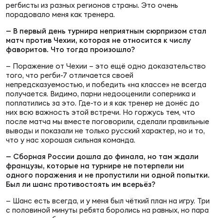
Фин
регбисты из разных регионов страны. Это очень
порадовало меня как тренера.
Цен
— В первый день турнира неприятным сюрпризом стал
Фин
матч против Чехии, которая не относится к числу
фаворитов. Что тогда произошло?
Дет
— Поражение от Чехии – это ещё одно доказательство
того, что регби-7 отличается своей
ЖЕНС
непредсказуемостью, и победить «на классе» не всегда
Сту
получается. Видимо, парни недооценили соперника и
поплатились за это. Где-то и я как тренер не донёс до
них всю важность этой встречи. Но горжусь тем, что
Чем
после матча мы вместе поговорили, сделали правильные
Рег
выводы и показали не только русский характер, но и то,
стр
что у нас хорошая сильная команда.
Чем
— Сборная России дошла до финала, но там ждали
французы, которые на турнире не потерпели ни
Все
одного поражения и не пропустили ни одной попытки.
Кубо
Был ли шанс противостоять им всерьёз?
— Шанс есть всегда, и у меня был чёткий план на игру. Три
Суд
с половиной минуты ребята боролись на равных, но пара