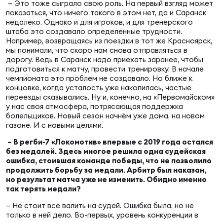
Фед
– Это тоже сыграло свою роль. На первый взгляд может
регб
показаться, что ничего такого в этом нет, да и Саранск
недалеко. Однако и для игроков, и для тренерского
Экс
штаба это создавало определённые трудности.
Например, возвращаясь из поездки в тот же Красноярск,
Пер
мы понимали, что скоро нам снова отправляться в
дорогу. Ведь в Саранск надо приехать заранее, чтобы
Фон
подготовиться к матчу, провести тренировку. В начале
чемпионата это проблем не создавало. Но ближе к
Перв
концовке, когда усталость уже накопилась, частые
переезды сказывались. Ну и, конечно, на «Первомайском»
у нас своя атмосфера, потрясающая поддержка
ПРОГ
болельщиков. Новый сезон начнём уже дома, на новом
Перв
газоне. И с новыми целями.
– В регби-7 «Локомотив» впервые с 2019 года остался
Ака
без медалей. Здесь многое решила одна судейская
Все
ошибка, стоившая команде победы, что не позволило
по р
продолжить борьбу за медали. Арбитр был наказан,
Нов
но результат матча уже не изменить. Обидно именно
так терять медали?
– Не стоит всё валить на судей. Ошибка была, но не
ЮНОШ
Зай
только в ней дело. Во-первых, уровень конкуренции в