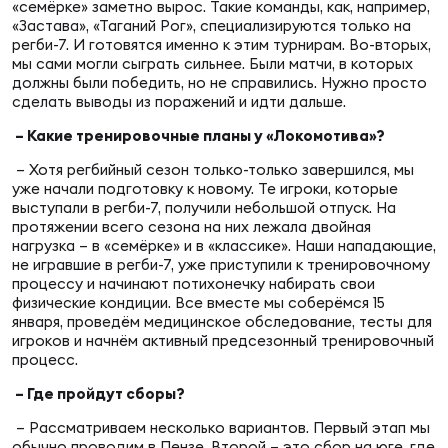
«семёрке» заметно вырос. Такие команды, как, например,
«Застава», «Таганий Рог», специализируются только на
регби-7. И готовятся именно к этим турнирам. Во-вторых,
Юно
Еди
мы сами могли сыграть сильнее. Были матчи, в которых
про
должны были победить, но не справились. Нужно просто
сделать выводы из поражений и идти дальше.
Пер
– Какие тренировочные планы у «Локомотива»?
– Хотя регбийный сезон только-только завершился, мы
ОФИЦ
уже начали подготовку к новому. Те игроки, которые
Пер
выступали в регби-7, получили небольшой отпуск. На
протяжении всего сезона на них лежала двойная
Зал
нагрузка – в ­«семёрке» и в «классике». Наши нападающие,
не игравшие в регби-7, уже приступили к тренировочному
Пер
процессу и начинают потихонечку набирать свои
физические кондиции. Все вместе мы соберёмся 15
Айд
января, проведём медицинское обследование, тесты для
Перв
игроков и начнём активный предсезонный тренировочный
процесс.
Док
– Где пройдут сборы?
Пер
– Рассматриваем несколько вариантов. Первый этап мы
обычно проводим в Пензе. Второй – это сбор на юге, где