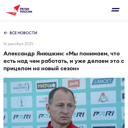
Письмо на region@rugby.ru
Подписка на новости от Федерации регби
Добавление матчей в календарь
России
Выберите категорию совернований
ВСЕ НОВОСТИ
Новости
16 декабря 2025
Мужские
МУЖС
ВИДЕ
УПРА
МУЖС
Александр Янюшкин: «Мы понимаем, что
Матчи
есть над чем работать, и уже делаем это с
Женские
прицелом на новый сезон»
Согласен на обработку персональных
Чем
Цел
Сбо
данных
Турниры
ФОТО
Куб
Стр
Сбо
ОТПРАВИТЬ
Медиа
ЖУРНА
Спа
Выс
Сбо
Согласен на обработку персональных
Федерация
данных