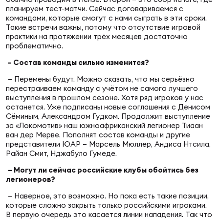
Зак
планируем тест-матчи. Сейчас договариваемся с
Перв
командами, которые смогут с нами сыграть в эти сроки.
Такие встречи важны, потому что отсутствие игровой
практики на протяжении трёх месяцев достаточно
Пра
проблематично.
Пер
– Состав команды сильно изменится?
Ант
– Перемены будут. Можно сказать, что мы серьёзно
Все
перестраиваем команду с учётом не самого лучшего
выступления в прошлом сезоне. Хотя ряд игроков у нас
останется. Уже подписаны новые соглашения с Денисом
Сёминым, Александром Гудком. Продолжит выступление
Все
за «Локомотив» наш южноафриканский легионер Тиаан
ван дер Мерве. Пополнят состав коман­ды и другие
представители ЮАР – Марсель Мюллер, Андиса Нтсила,
Райан Смит, Нджабуло Гумеде.
ДРУГ
– Могут ли сейчас российские клубы обойтись без
легионеров?
– Наверное, это возможно. Но пока есть такие позиции,
Про
которые сложно закрыть только российскими игроками.
202
В первую очередь это касается линии нападения. Так что