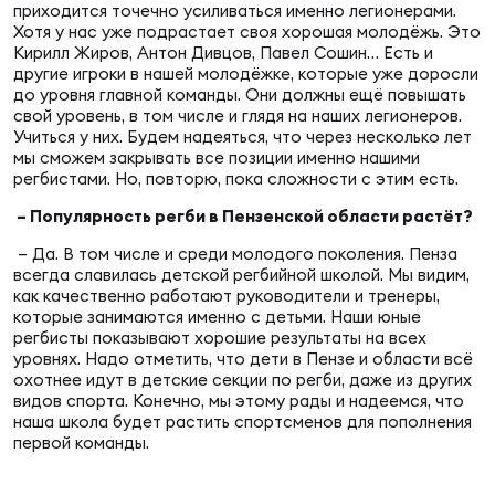
приходится точечно усиливаться именно легионерами.
Хотя у нас уже подрастает своя хорошая молодёжь. Это
Кирилл Жиров, Антон Дивцов, Павел Сошин… Есть и
Чем
другие игроки в нашей молодёжке, которые уже доросли
рег
до уровня главной команды. Они должны ещё повышать
свой уровень, в том числе и глядя на наших легионеров.
Учиться у них. Будем надеяться, что через несколько лет
мы сможем закрывать все позиции именно нашими
Чем
регбистами. Но, повторю, пока сложности с этим есть.
рег
– Популярность регби в Пензенской области растёт?
– Да. В том числе и среди молодого поколения. Пенза
всегда славилась детской регбийной школой. Мы видим,
Куб
как качественно работают руководители и тренеры,
Муж
которые занимаются именно с детьми. Наши юные
регбисты показывают хорошие результаты на всех
уровнях. Надо отметить, что дети в Пензе и области всё
охотнее идут в детские секции по регби, даже из других
Куб
видов спорта. Конечно, мы этому рады и надеемся, что
Жен
наша школа будет растить спортсменов для пополнения
первой команды.