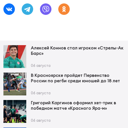
Чем
сне
Чем
сне
Алексей Коннов стал игроком «Стрелы-Ак
Барс»
Кубо
Муж
06 августа
В Красноярске пройдет Первенство
России по регби среди юношей до 18 лет
Кубо
Жен
06 августа
Григорий Каргинов оформил хет-трик в
победном матче «Красного Яра-м»
06 августа