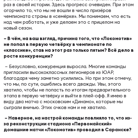
Фин
раз в своей истории. Здесь прогресс очевиден. При этом
огорчило то, что мы не вошли в число призёров
Цен
чемпионата страны в «семёрке». Мы понимаем, что есть
Фин
над чем работать, и уже делаем это с прицелом на
новый сезон.
Дет
– В чём, на ваш взгляд, причина того, что «Локомотив»
не попал в первую четвёрку в чемпионате по
«классике», став на этот раз только пятым? Всё дело в
ЖЕНС
росте конкуренции?
Сту
– Безусловно, конкуренция выросла. Многие команды
Чем
пригласили высококлассных легионеров из ЮАР,
благодаря чему заметно усилились. Но при этом отмечу,
Рег
что мы, по сути, ошиблись всего дважды. Увы, этого
стр
хватило, чтобы не попасть по итогам предварительного
Чем
этапа в первую четвёрку и выйти в плей-­офф. Я имею в
виду два матча с московским «Динамо», которые мы
сыграли вничью. Этих очков нам и не хватило.
Все
Кубо
– Наверное, на настрой команды повлияло то, что из-
за реконструкции стадиона «Первомайский»
домашние матчи «Локомотив» проводил в Саранске?
Суд