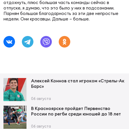
Фед
отдохнуть, плюс большая часть команды сейчас в
регб
отпуске, я думаю, что это было у них в подсознании.
Парням большая благодарность за эти две непростые
Экс
недели. Они красавцы. Дальше – больше.
Пер
Фон
Перв
ПРОГ
Перв
Алексей Коннов стал игроком «Стрелы-Ак
Ака
Барс»
Все
по р
06 августа
Нов
В Красноярске пройдет Первенство
России по регби среди юношей до 18 лет
ЮНОШ
Зай
06 августа