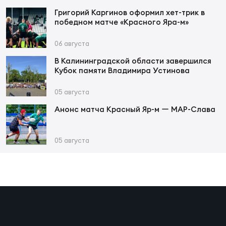
Григорий Каргинов оформил хет-трик в
победном матче «Красного Яра-м»
Юно
Еди
про
06 августа
В Калининградской области завершился
Пер
Кубок памяти Владимира Устинова
ОФИЦ
05 августа
Пер
Анонс матча Красный Яр-м ー МАР-Слава
Зал
Пер
05 августа
Айд
Перв
Док
Пер