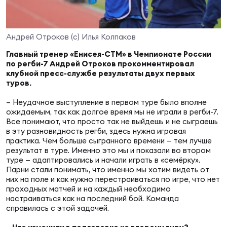
Суп
Поп
Сбо
ОТПРАВИТЬ
Регионы
Андрей Отроков (с) Илья Колпаков
Выс
Пра
Рус
Главный тренер «Енисея-СТМ» в Чемпионате России
Сборные
по регби-7 Андрей Отроков прокомментировал
клубной пресс-службе результаты двух первых
Лиг
Нац
туров.
Антидопинг
ЖЕНС
– Неудачное выступление в первом туре было вполне
ожидаемым, так как долгое время мы не играли в регби-7.
Чем
Кон
Все понимают, что просто так не выйдешь и не сыграешь
Магазин
Сбо
ком
в эту разновидность регби, здесь нужна игровая
практика. Чем больше сыгранного времени — тем лучше
результат в туре. Именно это мы и показали во втором
Кубо
туре — адаптировались и начали играть в «семёрку».
Контакты
Сбо
Парни стали понимать, что именно мы хотим видеть от
РЕГБИ
них на поле и как нужно перестраиваться по игре, что нет
проходных матчей и на каждый необходимо
Высш
настраиваться как на последний бой. Команда
справилась с этой задачей.
Ист