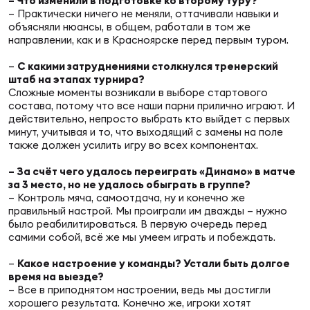
Фин
– Что изменили в подготовке ко второму туру?
– Практически ничего не меняли, оттачивали навыки и
объясняли нюансы, в общем, работали в том же
Цен
направлении, как и в Красноярске перед первым туром.
Фин
–
С какими затруднениями столкнулся тренерский
штаб на этапах турнира?
Дет
Сложные моменты возникали в выборе стартового
состава, потому что все наши парни прилично играют. И
ЖЕНС
действительно, непросто выбрать кто выйдет с первых
Сту
минут, учитывая и то, что выходящий с замены на поле
также должен усилить игру во всех компонентах.
Чем
– За счёт чего удалось переиграть «Динамо» в матче
Рег
за 3 место, но не удалось обыграть в группе?
– Контроль мяча, самоотдача, ну и конечно же
стр
правильный настрой. Мы проиграли им дважды – нужно
Чем
было реабилитироваться. В первую очередь перед
самими собой, всё же мы умеем играть и побеждать.
Все
Кубо
–
Какое настроение у команды? Устали быть долгое
время на выезде?
– Все в приподнятом настроении, ведь мы достигли
Суд
хорошего результата. Конечно же, игроки хотят