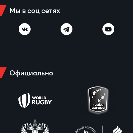
Зак
Мы в соц сетях
Перв
Пра
Пер
Ант
Все
Официально
Все
ДРУГ
Про
202